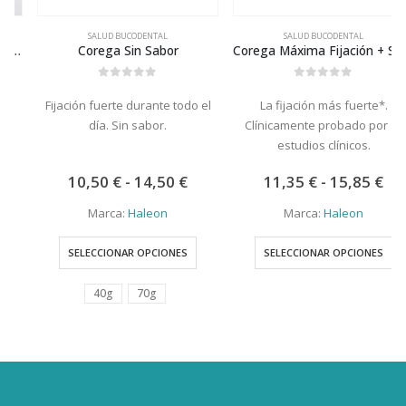
SALUD BUCODENTAL
SALUD BUCODENTAL
Corega Sin Sabor
Corega Máxima Fijación + Sellado
0
out of 5
0
out of 5
Fijación fuerte durante todo el
La fijación más fuerte*.
día. Sin sabor.
Clínicamente probado por 16
estudios clínicos.
Rango
Rang
10,50
€
-
14,50
€
11,35
€
-
15,85
€
de
de
precios:
precio
Marca:
Haleon
Marca:
Haleon
desde
desde
Este producto tiene múltiples variantes. Las opciones se pueden elegir en la página de producto
Este producto tiene múltiples variantes. Las opciones se pueden elegir
10,50 €
11,35 
hasta
hasta
SELECCIONAR OPCIONES
SELECCIONAR OPCIONES
14,50 €
15,85 
40g
70g